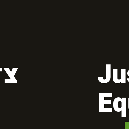
צד
Ju
Eq