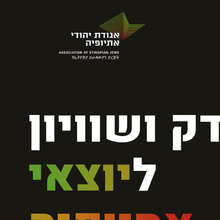
ק ושוויון
ל
יוצאי