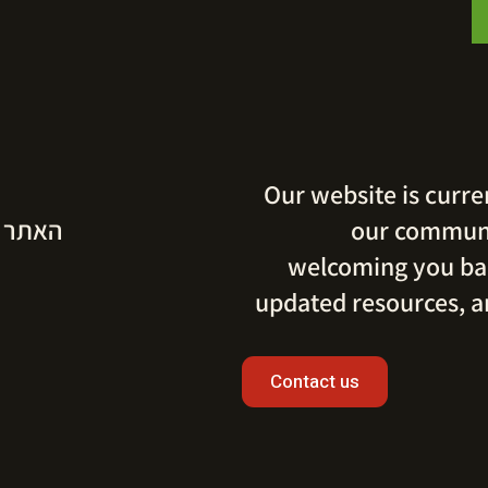
Our website is curre
האתר ש
our communi
welcoming you bac
updated resources, a
Contact us