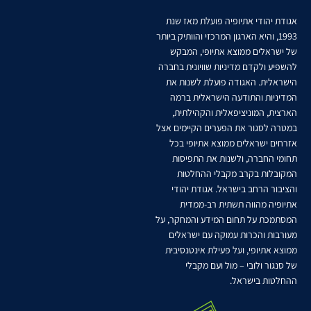
אגודת יהודי אתיופיה פועלת מאז שנת
1993, והיא הארגון המרכזי והוותיק ביותר
של ישראלים ממוצא אתיופי, המבקש
להשפיע ולקדם מדיניות שוויונית בחברה
הישראלית. האגודה פועלת לשנות את
המדיניות והתודעה הישראלית ברמה
הארצית, המוניציפאלית והקהילתית,
במטרה לסגור את הפערים הקיימים אצל
אזרחים ישראלים ממוצא אתיופי בכל
תחומי החברה, ולשנות את התפיסות
המקובלות בקרב מקבלי ההחלטות
והציבור הרחב בישראל. אגודת יהודי
אתיופיה מהווה תשתית רב-ממדית
המסתמכת על תחום המידע והמחקר, על
מעורבות והכרות עמוקה עם ישראלים
ממוצא אתיופי, ועל פעילת אינטנסיבית
של סנגור ולובי – מול ועם מקבלי
ההחלטות בישראל.