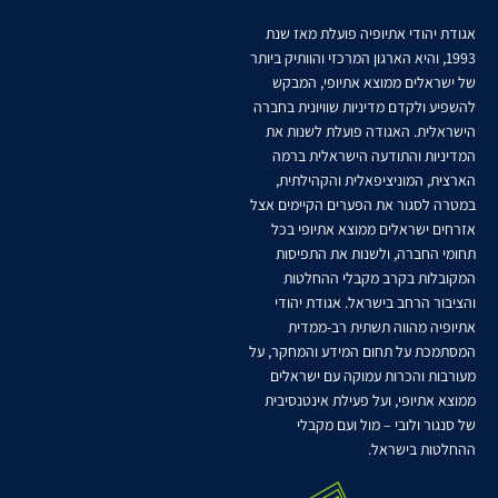
אגודת יהודי אתיופיה פועלת מאז שנת
1993, והיא הארגון המרכזי והוותיק ביותר
של ישראלים ממוצא אתיופי, המבקש
להשפיע ולקדם מדיניות שוויונית בחברה
הישראלית. האגודה פועלת לשנות את
המדיניות והתודעה הישראלית ברמה
הארצית, המוניציפאלית והקהילתית,
במטרה לסגור את הפערים הקיימים אצל
אזרחים ישראלים ממוצא אתיופי בכל
תחומי החברה, ולשנות את התפיסות
המקובלות בקרב מקבלי ההחלטות
והציבור הרחב בישראל. אגודת יהודי
אתיופיה מהווה תשתית רב-ממדית
המסתמכת על תחום המידע והמחקר, על
מעורבות והכרות עמוקה עם ישראלים
ממוצא אתיופי, ועל פעילת אינטנסיבית
של סנגור ולובי – מול ועם מקבלי
ההחלטות בישראל.