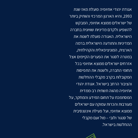
אגודת יהודי אתיופיה פועלת מאז שנת
1993, והיא הארגון המרכזי והוותיק ביותר
של ישראלים ממוצא אתיופי, המבקש
להשפיע ולקדם מדיניות שוויונית בחברה
הישראלית. האגודה פועלת לשנות את
המדיניות והתודעה הישראלית ברמה
הארצית, המוניציפאלית והקהילתית,
במטרה לסגור את הפערים הקיימים אצל
אזרחים ישראלים ממוצא אתיופי בכל
תחומי החברה, ולשנות את התפיסות
המקובלות בקרב מקבלי ההחלטות
והציבור הרחב בישראל. אגודת יהודי
אתיופיה מהווה תשתית רב-ממדית
המסתמכת על תחום המידע והמחקר, על
מעורבות והכרות עמוקה עם ישראלים
ממוצא אתיופי, ועל פעילת אינטנסיבית
של סנגור ולובי – מול ועם מקבלי
ההחלטות בישראל.