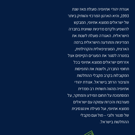
אגודת יהודי אתיופיה פועלת מאז שנת
1993, והיא הארגון המרכזי והוותיק ביותר
של ישראלים ממוצא אתיופי, המבקש
להשפיע ולקדם מדיניות שוויונית בחברה
הישראלית. האגודה פועלת לשנות את
המדיניות והתודעה הישראלית ברמה
הארצית, המוניציפאלית והקהילתית,
במטרה לסגור את הפערים הקיימים אצל
אזרחים ישראלים ממוצא אתיופי בכל
תחומי החברה, ולשנות את התפיסות
המקובלות בקרב מקבלי ההחלטות
והציבור הרחב בישראל. אגודת יהודי
אתיופיה מהווה תשתית רב-ממדית
המסתמכת על תחום המידע והמחקר, על
מעורבות והכרות עמוקה עם ישראלים
ממוצא אתיופי, ועל פעילת אינטנסיבית
של סנגור ולובי – מול ועם מקבלי
ההחלטות בישראל.