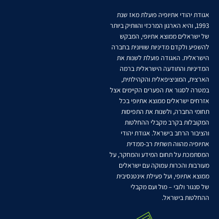
אגודת יהודי אתיופיה פועלת מאז שנת
1993, והיא הארגון המרכזי והוותיק ביותר
של ישראלים ממוצא אתיופי, המבקש
להשפיע ולקדם מדיניות שוויונית בחברה
הישראלית. האגודה פועלת לשנות את
המדיניות והתודעה הישראלית ברמה
הארצית, המוניציפאלית והקהילתית,
במטרה לסגור את הפערים הקיימים אצל
אזרחים ישראלים ממוצא אתיופי בכל
תחומי החברה, ולשנות את התפיסות
המקובלות בקרב מקבלי ההחלטות
והציבור הרחב בישראל. אגודת יהודי
אתיופיה מהווה תשתית רב-ממדית
המסתמכת על תחום המידע והמחקר, על
מעורבות והכרות עמוקה עם ישראלים
ממוצא אתיופי, ועל פעילת אינטנסיבית
של סנגור ולובי – מול ועם מקבלי
ההחלטות בישראל.