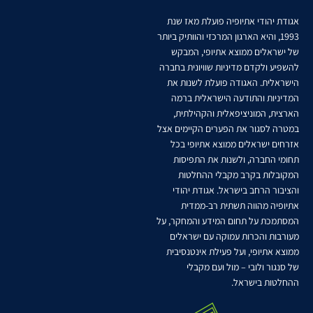
אגודת יהודי אתיופיה פועלת מאז שנת
1993, והיא הארגון המרכזי והוותיק ביותר
של ישראלים ממוצא אתיופי, המבקש
להשפיע ולקדם מדיניות שוויונית בחברה
הישראלית. האגודה פועלת לשנות את
המדיניות והתודעה הישראלית ברמה
הארצית, המוניציפאלית והקהילתית,
במטרה לסגור את הפערים הקיימים אצל
אזרחים ישראלים ממוצא אתיופי בכל
תחומי החברה, ולשנות את התפיסות
המקובלות בקרב מקבלי ההחלטות
והציבור הרחב בישראל. אגודת יהודי
אתיופיה מהווה תשתית רב-ממדית
המסתמכת על תחום המידע והמחקר, על
מעורבות והכרות עמוקה עם ישראלים
ממוצא אתיופי, ועל פעילת אינטנסיבית
של סנגור ולובי – מול ועם מקבלי
ההחלטות בישראל.