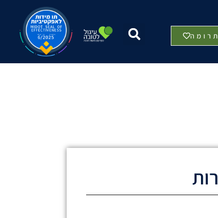
רומה
ות