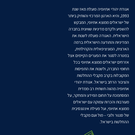
אגודת יהודי אתיופיה פועלת מאז שנת
1993, והיא הארגון המרכזי והוותיק ביותר
של ישראלים ממוצא אתיופי, המבקש
להשפיע ולקדם מדיניות שוויונית בחברה
הישראלית. האגודה פועלת לשנות את
המדיניות והתודעה הישראלית ברמה
הארצית, המוניציפאלית והקהילתית,
במטרה לסגור את הפערים הקיימים אצל
אזרחים ישראלים ממוצא אתיופי בכל
תחומי החברה, ולשנות את התפיסות
המקובלות בקרב מקבלי ההחלטות
והציבור הרחב בישראל. אגודת יהודי
אתיופיה מהווה תשתית רב-ממדית
המסתמכת על תחום המידע והמחקר, על
מעורבות והכרות עמוקה עם ישראלים
ממוצא אתיופי, ועל פעילת אינטנסיבית
של סנגור ולובי – מול ועם מקבלי
ההחלטות בישראל.