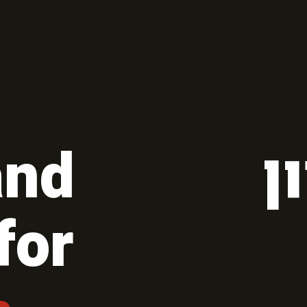
ן
and
for