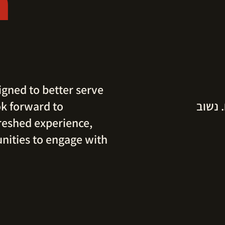
n
igned to better serve
 נשוב
k forward to
reshed experience,
nities to engage with