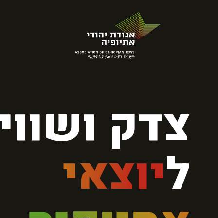
צדק ושוויו
ל
יוצאי