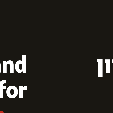
ן
and
for