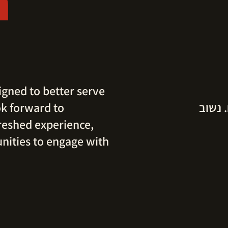
n
igned to better serve
 נשוב
k forward to
reshed experience,
nities to engage with