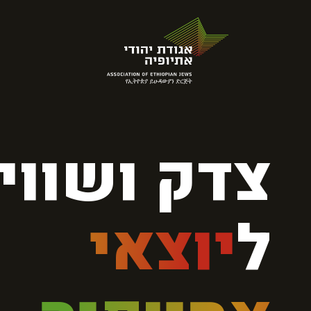
צדק ושוויו
ל
יוצאי